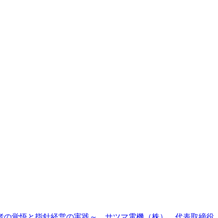
営者の覚悟と指針経営の実践～ サツマ電機（株） 代表取締役