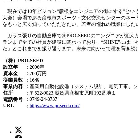
現在では10年ビジョン“彦根をエンジニアの街にする”という
大会）会場である彦根市スポーツ・文化交流センターのネーミ
をもっと広く知っていただきたい、若者の憧れの職業にしたい」と
ガラス張りの自動倉庫で㈱PRO-SEEDのエンジニアが組
ランまで全ての社員が建設に関わっており、“SHINE”に
た」とこれまでを振り返ります。未来に向かって種を蒔き続ける
（株）PRO-SEED
設立年
2006年
資本金
700万円
従業員数
16名
事業内容
産業用自動化設備（システム設計、電気工事、
住所
〒522-0023 滋賀県彦根市原町192番地１
0749-24-8737
電話番号
URL
https://www.pr-seed.com/