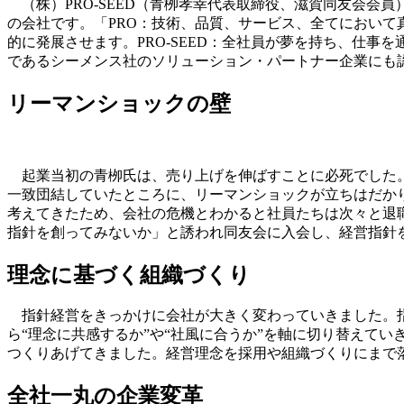
（株）PRO-SEED（青栁孝幸代表取締役、滋賀同友会会
の会社です。「PRO：技術、品質、サービス、全てにおいて
的に発展させます。PRO-SEED：全社員が夢を持ち、仕事
であるシーメンス社のソリューション・パートナー企業にも
リーマンショックの壁
起業当初の青栁氏は、売り上げを伸ばすことに必死でした。3
一致団結していたところに、リーマンショックが立ちはだか
考えてきたため、会社の危機とわかると社員たちは次々と退
指針を創ってみないか」と誘われ同友会に入会し、経営指針
理念に基づく組織づくり
指針経営をきっかけに会社が大きく変わっていきました。指
ら“理念に共感するか”や“社風に合うか”を軸に切り替えて
つくりあげてきました。経営理念を採用や組織づくりにまで
全社一丸の企業変革