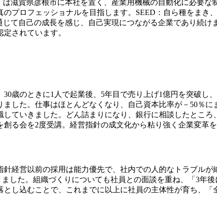
員）は滋賀県彦根市に本社を置く、産業用機械の自動化に必要
真のプロフェッショナルを目指します。SEED：自ら種をまき
を通じて自己の成長を感じ、自己実現につながる企業であり続けま
認定されています。
0歳のときに1人で起業後、5年目で売り上げ1億円を突破し、
りました。仕事はほとんどなくなり、自己資本比率が－50％に
職していきました。どん詰まりになり、銀行に相談したところ
を創る会を2度受講。経営指針の成文化から粘り強く企業変革
針経営以前の採用は能力優先で、社内での人的なトラブルが
いきました。組織づくりについても社員との面談を重ね、「3年
落とし込むことで、これまでに以上に社員の主体性が育ち、「