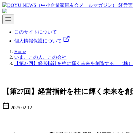
コ
ン
テ
ン
ツ
このサイトについて
へ
個人情報保護について
移
動
Home
いま、この人、この会社
【第27回】経営指針を柱に輝く未来を創造する （株）P
【第27回】
経営指針を柱に輝く未来を
2025.02.12