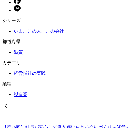
シリーズ
いま、この人、この会社
都道府県
滋賀
カテゴリ
経営指針の実践
業種
製造業
【第26回】社員が安心して働き続けられる会社づくり～経